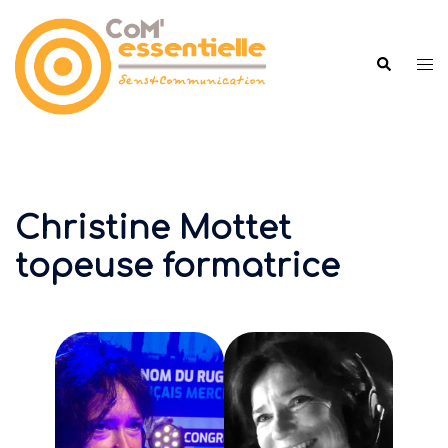
Aller
au
contenu
Ouv
Recherche
le
me
Christine Mottet
topeuse formatrice